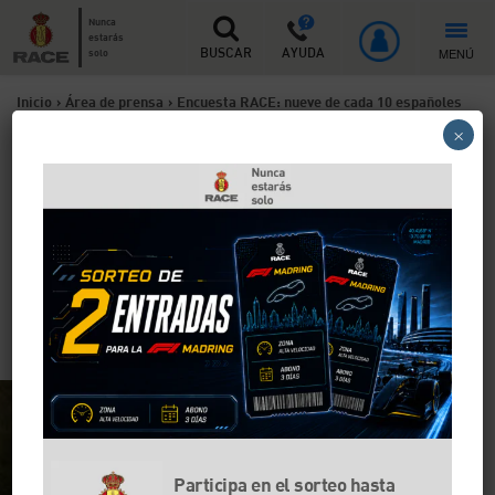
Nunca
estarás
MENÚ
solo
BUSCAR
AYUDA
Inicio
>
Área de prensa
>
Encuesta RACE: nueve de cada 10 españoles
×
buscarían alternativas para evitar pagar por el uso de las autovías
Encuesta RACE: nueve de
cada 10 españoles buscarían
alternativas para evitar
pagar por el uso de las
autovías
Participa en el sorteo hasta