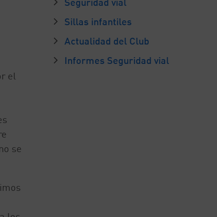
Seguridad vial
Sillas infantiles
Actualidad del Club
Informes Seguridad vial
r el
es
re
no se
timos
a
a los