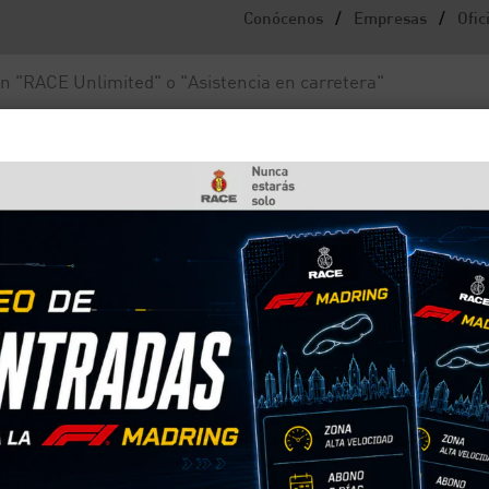
/
/
Conócenos
Empresas
Ofic
Noticias y actualidad
Fundación RACE
imiento suben respecto al 2014
s por mal mantenimiento
014
o, el RACE atiende 71.500 asistencias en carretera