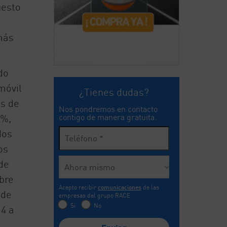
uesto
más
do
móvil
¿Tienes dudas?
s de
Nos pondremos en contacto
contigo de manera gratuita.
4%,
dos
os
de
bre
Acepto recibir
comunicaciones
de las
 de
empresas del grupo RACE
Sí
No
14 a