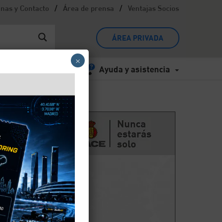
/
/
inas y Contacto
Área de prensa
Ventajas Socios
ÁREA PRIVADA
×
Ayuda y asistencia
.