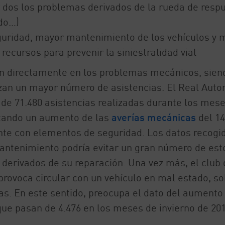
r dos los problemas derivados de la rueda de resp
ado…)
guridad, mayor mantenimiento de los vehículos y 
recursos para prevenir la siniestralidad vial
iden directamente en los problemas mecánicos, sien
izan un mayor número de asistencias. El Real Auto
e 71.480 asistencias realizadas durante los mese
ctando un aumento de las
averías mecánicas
del 1
te con elementos de seguridad. Los datos recogi
ntenimiento podría evitar un gran número de est
 derivados de su reparación. Una vez más, el club 
provoca circular con un vehículo en mal estado, so
as. En este sentido, preocupa el dato del aumento
 que pasan de 4.476 en los meses de invierno de 20