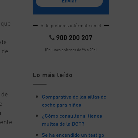
 que
Si lo prefieres infórmate en el
900 200 207
 de
 de
(De lunes a viernes de 9h a 20h)
Lo más leído
 de
Comparativa de las sillas de
e
coche para niños
n
¿Cómo consultar si tienes
dente
multas de la DGT?
Se ha encendido un testigo