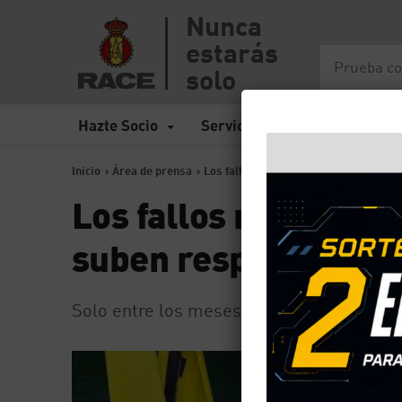
Nunca
estarás
solo
Hazte Socio
Servicios
Seguros
Inicio
>
Área de prensa
>
Los fallos mecánicos por mal manten
Los fallos mecánico
suben respecto al 2
Solo entre los meses de diciembre y ener