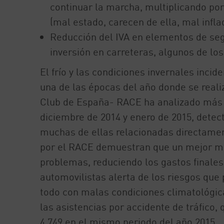
continuar la marcha, multiplicando po
(mal estado, carecen de ella, mal infl
Reducción del IVA en elementos de se
inversión en carreteras, algunos de los 
El frío y las condiciones invernales inc
una de las épocas del año donde se real
Club de España- RACE ha analizado más d
diciembre de 2014 y enero de 2015, dete
muchas de ellas relacionadas directamen
por el RACE demuestran que un mejor ma
problemas, reduciendo los gastos finales
automovilistas alerta de los riesgos que 
todo con malas condiciones climatológic
las asistencias por accidente de tráfico,
4.749 en el mismo periodo del año 2015.