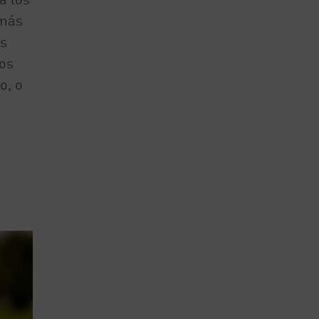
 más
as
os
o, o