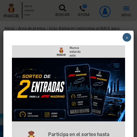
Nunca
estarás
MENÚ
solo
BUSCAR
AYUDA
Inicio
>
Área de prensa
>
Islas Baleares selecciona al RACE para
×
prestar asistencia a los turistas en caso de que se infecten por la
COVID-19
Islas Baleares selecciona al
RACE para prestar
asistencia a los turistas en
caso de que se infecten por
la COVID-19
Participa en el sorteo hasta