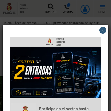
Nunca
estarás
MENÚ
solo
BUSCAR
AYUDA
Inicio
>
Área de prensa
>
El RACE, proveedor destacado de Bytour
×
tras renovar su compromiso de cara a 2022
El RACE, proveedor
destacado de Bytour tras
renovar su compromiso de
cara a 2022
Participa en el sorteo hasta