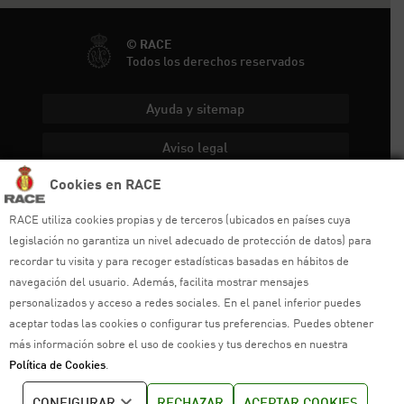
© RACE
Todos los derechos reservados
Ayuda y sitemap
Aviso legal
Cookies en RACE
Política de privacidad
RACE utiliza cookies propias y de terceros (ubicados en países cuya
Política de cookies
legislación no garantiza un nivel adecuado de protección de datos) para
recordar tu visita y para recoger estadísticas basadas en hábitos de
Política de venta
navegación del usuario. Además, facilita mostrar mensajes
Política de calidad
personalizados y acceso a redes sociales. En el panel inferior puedes
aceptar todas las cookies o configurar tus preferencias. Puedes obtener
Canal de denuncias
más información sobre el uso de cookies y tus derechos en nuestra
Política de Cookies
.
CONFIGURAR
RECHAZAR
ACEPTAR COOKIES