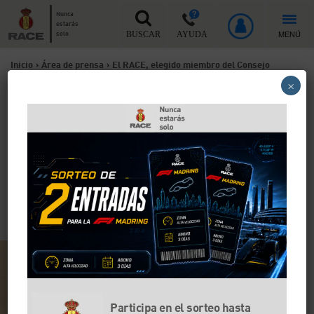
Nunca
estarás
MENÚ
solo
BUSCAR
AYUDA
Inicio
>
Área de prensa
>
El RACE, elegido miembro del Consejo
×
Mundial de la FIA
El RACE, elegido miembro
del Consejo Mundial de la
FIA
El presidente del RACE, Carmelo Sanz, destaca el
reconocimiento a la “importante labor internacional”
Participa en el sorteo hasta