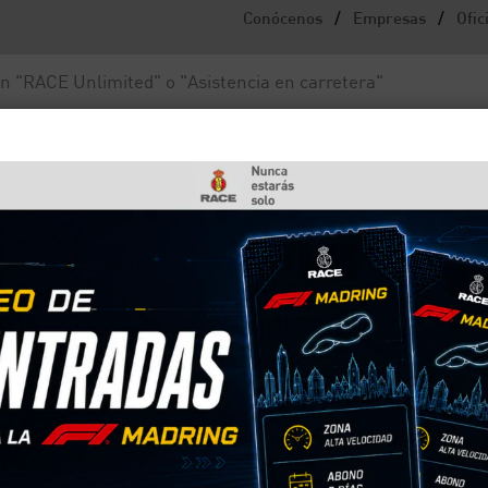
/
/
Conócenos
Empresas
Ofic
Noticias y actualidad
Fundación RACE
evo Presidente de la FIA para Europa, Oriente Medio y África
ge F. Delgado, nuevo
 para Europa, Oriente Me