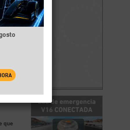
agosto
book
Twitter
WhatsApp
de
o al
e que