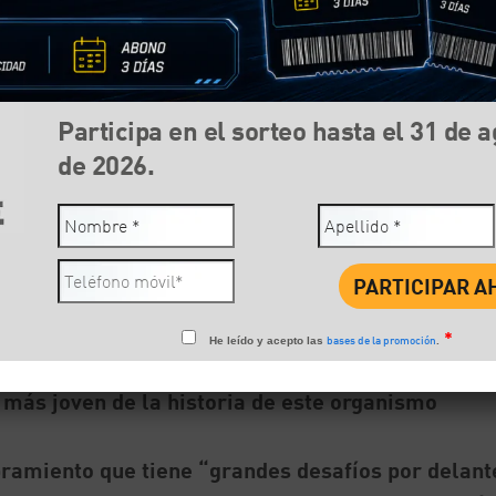
Participa en el sorteo hasta el 31 de 
de 2026.
Compartir:
Face
r 101 clubes de movilidad que representan a más 
*
bases de la promoción
He leído y acepto las
.
as de Europa, Oriente Medio y África, ha nombrad
más joven de la historia de este organismo
ramiento que tiene “grandes desafíos por delant