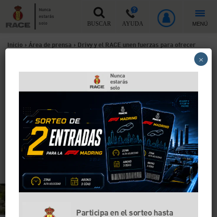
Nunca
estarás
MENÚ
solo
BUSCAR
AYUDA
Inicio
>
Área de prensa
>
Drivy y el RACE unen fuerzas para ofrecer
×
asistencia en carretera a todos sus usuarios
Drivy y el RACE unen
fuerzas para ofrecer
asistencia en carretera a
todos sus usuarios
La plataforma opera en la actualidad en Francia,
Alemania, Reino Unido, Bélgica, Austria y España
Participa en el sorteo hasta