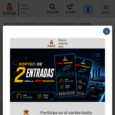
Nunca
estarás
MENÚ
solo
BUSCAR
AYUDA
Inicio
>
Área de prensa
>
Carmelo Sanz de Barros, elegido
×
presidente del Senado de la FIA
Carmelo Sanz de Barros,
elegido presidente del
Senado de la FIA
El presidente del RACE será el máximo responsable
del gobierno y la gestión corporativa de la Federación
Internacional de Automovilismo para los próximos
cuatro años
Participa en el sorteo hasta