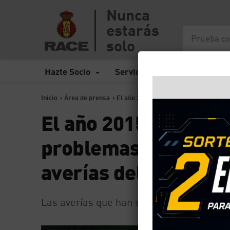
Nunca
estarás
solo
Hazte Socio
Servicios
Seguros
Inicio
>
Área de prensa
>
El año 2015 finaliza con un 9% más d
El año 2015 finaliza
problemas mecánico
averías del RACE
Las averías que han sufrido los conduct