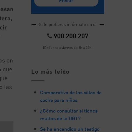
pasan
tera,
Si lo prefieres infórmate en el
cir
900 200 207
r
(De lunes a viernes de 9h a 20h)
as en
o que
Lo más leído
que
o las
Comparativa de las sillas de
coche para niños
¿Cómo consultar si tienes
multas de la DGT?
Se ha encendido un testigo