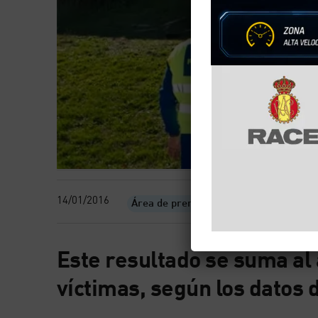
14/01/2016
Área de prensa
Este resultado se suma al
víctimas, según los datos 