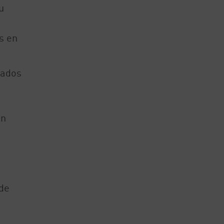
u
s en
tados
en
de