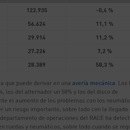
122.935
-0,4 %
56.624
11,1 %
29.914
11,2 %
27.226
7,2 %
28.389
58,3 %
ma que puede derivar en una
avería mecánica
. Los 
 los del alternador un 58% y los del disco de
te el aumento de los problemas con los neumátic
 un riesgo importante, sobre todo con la llegada 
el departamento de operaciones del RACE ha detec
n ruedas y neumáticos, sobre todo cuando se req