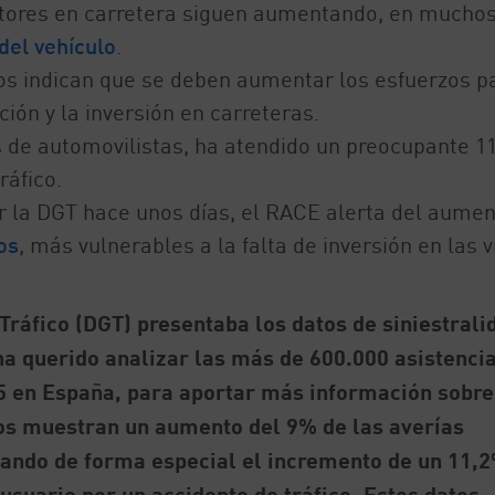
ctores en carretera siguen aumentando, en mucho
del vehículo
.
os indican que se deben aumentar los esfuerzos p
ción y la inversión en carreteras.
s de automovilistas, ha atendido un preocupante 1
ráfico.
r la DGT hace unos días, el RACE alerta del aumen
os
, más vulnerables a la falta de inversión en las v
Tráfico (DGT) presentaba los datos de siniestrali
ha querido analizar las más de 600.000 asistenci
5 en España, para aportar más información sobre
atos muestran un aumento del 9% de las averías
ando de forma especial el incremento de un 11,
usuario por un accidente de tráfico. Estos datos,