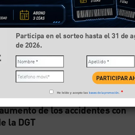
Participa en el sorteo hasta el 31 de 
de 2026.
Compartir:
Face
*
bases de la promoción
He leído y acepto las
.
 aumento de los accidentes con
de la DGT