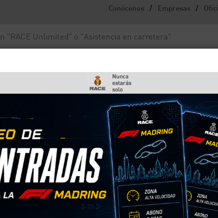
/
/
Conócenos
Empresas
Ofic
Noticias y actualidad
Fundación RACE
e problemas mecánicos, según el Barómetro de averías del RACE
 con un 9% más de
s, según el Barómetro de
ores en carretera siguen aumentando