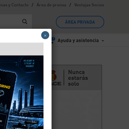
/
/
inas y Contacto
Área de prensa
Ventajas Socios
ÁREA PRIVADA
×
Ayuda y asistencia