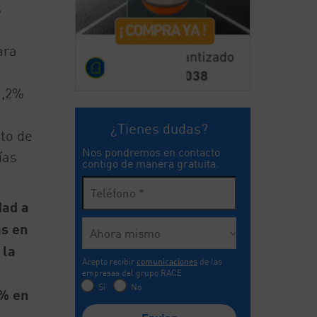
s
ara
1,2%
¿Tienes dudas?
to de
Nos pondremos en contacto
ías
contigo de manera gratuita.
dad a
as en
 la
Acepto recibir
comunicaciones
de las
empresas del grupo RACE
Sí
No
2% en