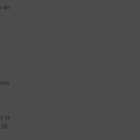
b de
eben
y la
 28.