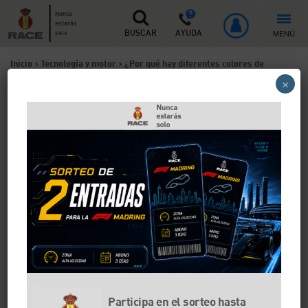
Nunca
estarás
MENÚ
solo
BUSCAR
AYUDA
Inicio
>
Tecnología y motor
>
¿Por qué hay diferentes colores de
×
líquido anticongelante?
¿Por qué hay diferentes
colores de líquido
anticongelante?
Hay varios tipos de colores de líquido anticongelante,
que dependen de la mezcla que hay entre el agua
destilada y el anticongelante, además de los aditivos
que contienen. Te explicamos cuáles son los colores
más comunes que usan los coches y en qué se
diferencian.
Participa en el sorteo hasta