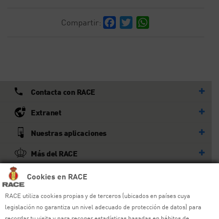
Facebook
Twitter
WhatsApp
Compartir:
Contacta con RACE
Extranet
Nuestras aplicaciones
Más del RACE
Cookies en RACE
© RACE
Todos los derechos reservados
RACE utiliza cookies propias y de terceros (ubicados en países cuya
legislación no garantiza un nivel adecuado de protección de datos) para
Ayuda y sitemap
recordar tu visita y para recoger estadísticas basadas en hábitos de