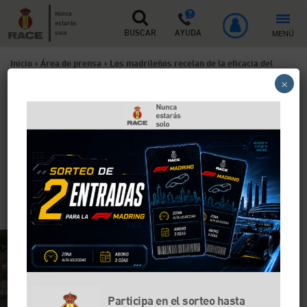
Nunca
estarás
MENÚ
solo
BUSCAR
AYUDA
Inicio
>
Área de prensa
>
Los madrileños recelan de la eficacia del
×
Plan A
Los madrileños recelan de la
eficacia del Plan A
En la Semana Europea de la Movilidad, el
Observatorio de Conductores encuesta a 1.800
madrileños.
Participa en el sorteo hasta