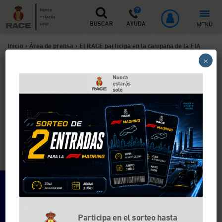
Nunca
estarás
MENÚ
solo
BUSCAR
AYUDA
Inicio
>
Área de prensa
>
El RACE participa en la campaña de la FIA
×
para concienciar sobre las tecnologías de seguridad en los vehículos
El RACE participa en la
campaña de la FIA para
concienciar sobre las
tecnologías de seguridad en
los vehículos
Participa en el sorteo hasta