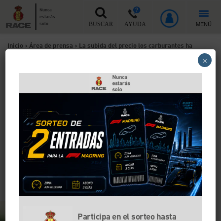
Nunca
estarás
MENÚ
solo
BUSCAR
AYUDA
Inicio
>
Área de prensa
>
La subida del precio los carburantes ha
×
afectado al nivel de vida del 97% de los conductores españoles
La subida del precio los
carburantes ha afectado al
nivel de vida del 97% de los
conductores españoles
Sólo un 31% de los encuestados en el Observatorio
del RACE afirman que viajarán esta Semana Santa,
siendo la península (90%) el destino preferido
Participa en el sorteo hasta