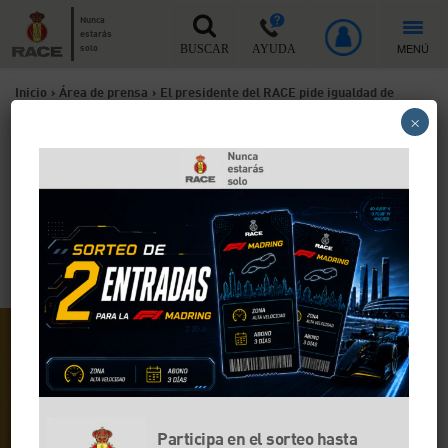
Nunca
estarás
MENÚ
solo
BUSCAR
AYUDA
Inicio
>
Área de prensa
>
El presidente del RACE pide igualdad de
×
derechos y obligaciones para todos los usuarios de la vía
El presidente del RACE pide
igualdad de derechos y
obligaciones para todos los
usuarios de la vía
Participa en el sorteo hasta