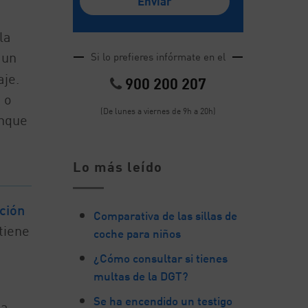
la
 un
Si lo prefieres infórmate en el
je.
900 200 207
 o
(De lunes a viernes de 9h a 20h)
unque
Lo más leído
ción
Comparativa de las sillas de
 tiene
coche para niños
¿Cómo consultar si tienes
multas de la DGT?
Se ha encendido un testigo
ca