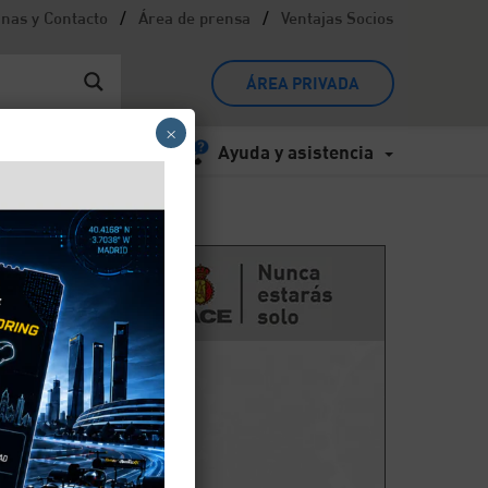
/
/
inas y Contacto
Área de prensa
Ventajas Socios
ÁREA PRIVADA
×
Ayuda y asistencia
ículo
uedes