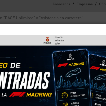
/
/
Conócenos
Empresas
Ofic
Noticias y actualidad
Fundación RACE
o de baja?
oche está dado de baja?
 es un paso fundamental antes de comprar un veh
in utilizarse. Te explicamos cómo consultar tu
ten entre una baja temporal y la definitiva y qué p