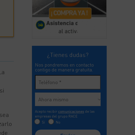
¿Tienes dudas?
Nos pondremos en contacto
contigo de manera gratuita.
La
si
Acepto recibir
comunicaciones
de las
 sea
empresas del grupo RACE
Sí
No
zarlo
ede