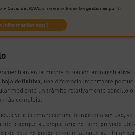
azte
Socio del RACE
y haremos todas las
gestiones por ti
.
 información aquí!
lo
encuentran en la misma situación administrativa. 
a
baja definitiva
, una diferencia importante porque
ular mediante un trámite relativamente sencillo o 
ón más compleja.
hículo va a permanecer una temporada sin uso, ya
te o porque su propietario no tiene previsto utili
a de baja no puede circular, aunque su titular pu