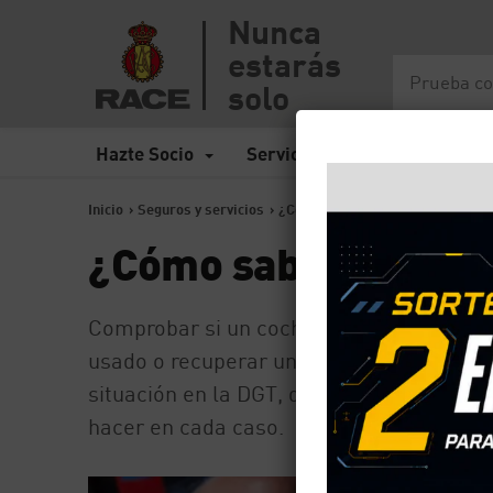
Nunca
estarás
solo
Hazte Socio
Servicios
Seguros
Inicio
>
Seguros y servicios
>
¿Cómo saber si un coche está dad
¿Cómo saber si un c
Comprobar si un coche está dado de baja
usado o recuperar uno que lleva tiempo s
situación en la DGT, qué diferencias exis
hacer en cada caso.