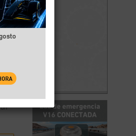
agosto
book
Twitter
WhatsApp
 un