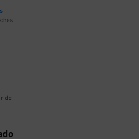
e
s
oches
r de
ado