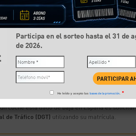
Participa en el sorteo hasta el 31 de 
de 2026.
Compartir:
Face
*
bases de la promoción
He leído y acepto las
.
 un coche está dado de baja en España es solicitar
l de Tráfico (DGT)
utilizando su matrícula.