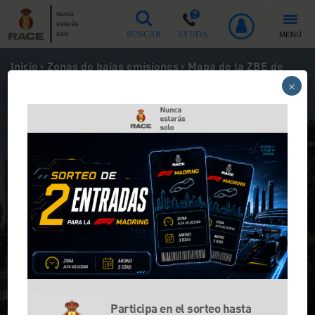
Nunca
estarás
MENÚ
solo
BUSCAR
AYUDA
Inicio
>
Zonas de bajas emisiones
>
Mapa de la ZBE de
Viladecans
×
Mapa de la ZBE de
Viladecans
¿Cómo es la Zona de Bajas Emisiones de
Viladecans? Descúbrela con el RACE
Participa en el sorteo hasta