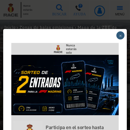
Nunca
estarás
MENÚ
solo
BUSCAR
AYUDA
Inicio
>
Zonas de bajas emisiones
>
Mapa de la ZBE de
Gavà
×
Mapa de la ZBE de Gavà
Desde el 1 de septiembre de 2024 la ZBE de
Gavà sancionará a los vehículos más
contaminantes.
Participa en el sorteo hasta