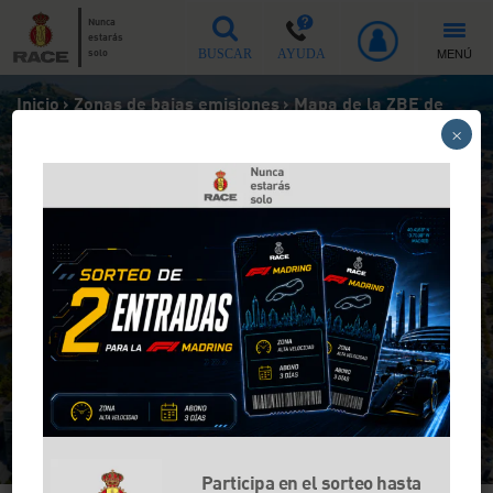
Nunca
estarás
MENÚ
solo
BUSCAR
AYUDA
Inicio
>
Zonas de bajas emisiones
>
Mapa de la ZBE de
Bilbao
×
Mapa de la ZBE de Bilbao
Desde el 15 de junio de 2024, la Zona de
Bajas Emisiones de Bilbao entra en vigor
Participa en el sorteo hasta