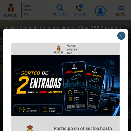
Nunca
estarás
MENÚ
solo
BUSCAR
AYUDA
Inicio
>
Zonas de bajas emisiones
>
Mapa ZBE Zaragoza
×
Mapa de la ZBE de Zaragoza
La Zona de Bajas Emisiones de Zaragoza
comienza a sancionar desde el 12 de
diciembre de 2025.
Participa en el sorteo hasta