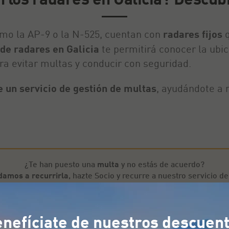
como la AP-9 o la N-525, cuentan con
radares fijos
q
de radares en Galicia
te permitirá conocer la ubic
ra evitar multas y conducir con seguridad.
 un servicio de gestión de multas
, ayudándote a 
¿Te han puesto una
multa
y no estás de acuerdo?
damos a recurrirla
, hazte Socio y recurre a nuestro servicio d
¡Quiero recurrir mis multas gratis!
nefíciate de nuestros descuen