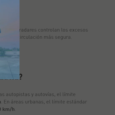
ia
ial. Estos radares controlan los excesos
o a una circulación más segura.
alicia?
s autopistas y autovías, el límite
h
. En áreas urbanas, el límite estándar
0 km/h
.