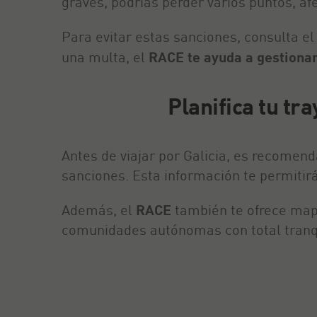
graves, podrías perder varios puntos, af
Para evitar estas sanciones, consulta e
una multa, el
RACE te ayuda a gestiona
Planifica tu tra
Antes de viajar por Galicia, es recomen
sanciones. Esta información te permitirá
Además, el
RACE
también te ofrece mapa
comunidades autónomas con total tranq