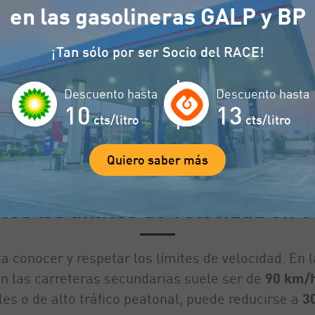
en las gasolineras GALP y BP
adares fijos destacados en Galic
¡Tan sólo por ser Socio del RACE!
dos en puntos clave para garantizar la seguridad v
Descuento hasta
Descuento hasta
das o con una elevada siniestralidad, contribuyend
10
13
cts/litro
cts/litro
Vía
Punto Km/n
Límite
Quiero saber más
es los límites de velocidad en G
a conocer y respetar los límites de velocidad. En la
en las carreteras secundarias suele ser de
90 km/
les o de alto tráfico peatonal, puede reducirse a
3