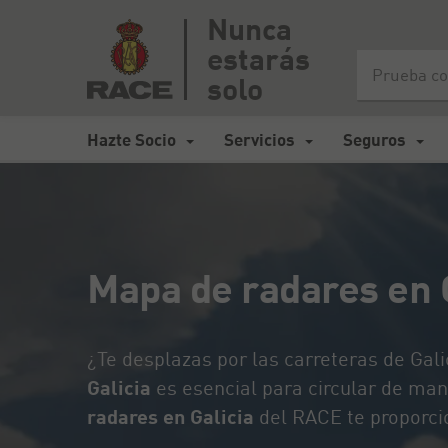
Nunca
estarás
Inicio
>
Mapa de carreteras España
>
Mapa de radares en Gali
solo
Hazte Socio
Servicios
Seguros
Mapa de radares en 
¿Te desplazas por las carreteras de Gal
Galicia
es esencial para circular de man
radares en Galicia
del RACE te proporcio