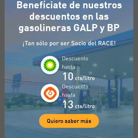
Benefíciate de nuestros
convierte en una experiencia segura y bien
descuentos en las
organizada, dándote la tranquilidad de estar
preparado para cualquier situación en
gasolineras GALP y BP
carretera.
¡Tan sólo por ser Socio del RACE!
Cámaras de tráfico
Descuento
hasta
10
Gasolineras
cts/litro
Descuento
Radares
hasta
13
cts/litro
Puntos de carga
Quiero saber más
Gasolineras BP