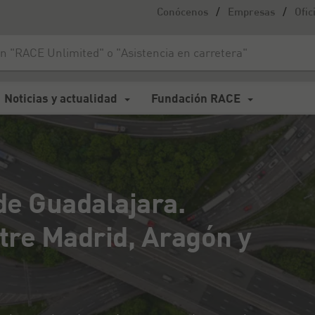
/
/
Conócenos
Empresas
Ofic
uadalajara. Conexiones clave entre Madrid, Aragón y Castilla-La Mancha
Noticias y actualidad
Fundación RACE
de Guadalajara.
tre Madrid, Aragón y