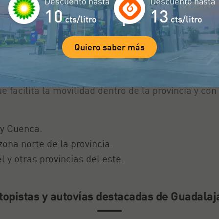
Descuento hasta
Descuento hasta
¡Quiero saber más!
10
13
cts/litro
cts/litro
Quiero saber más
d de carreteras de la provincia de Guadalaj
e facilita la movilidad dentro de la provincia y 
y Cuenca.
ona norte de la provincia.
 y otras provincias del este.
topistas y autovías destacadas de Guadalaj