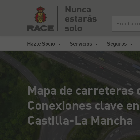
Nunca
estarás
Inicio
>
Mapa de carreteras España
>
Mapa de carreteras de G
solo
Hazte Socio
Servicios
Seguros
Mapa de carreteras 
Conexiones clave en
Castilla-La Mancha