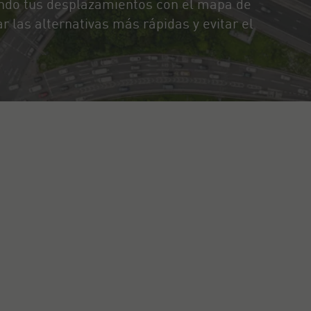
izando tus desplazamientos con el mapa de
 las alternativas más rápidas y evitar el