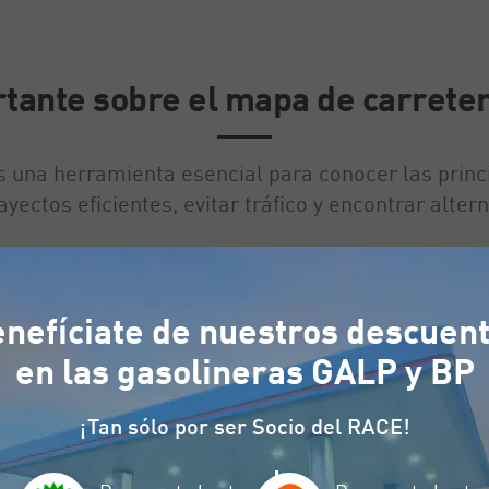
tante sobre el mapa de carrete
 una herramienta esencial para conocer las princi
ayectos eficientes, evitar tráfico y encontrar alte
ineras, puntos de recarga para vehículos eléctrico
 proporciona alertas sobre cortes y desvíos, opti
nefíciate de nuestros descuen
en las gasolineras GALP y BP
¡Tan sólo por ser Socio del RACE!
idad
, por ser Socio del RACE
tendrás la mejor asistencia en c