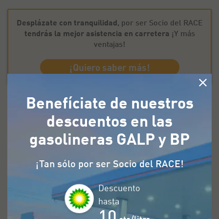
Desplázate con tranquilidad
, por ser Socio del RACE
tendrás la mejor asistencia en carretera
¡Y más
ventajas!
¡Quiero saber más!
Benefíciate de nuestros
Red de carreteras de la provincia de
descuentos en las
Badajoz
gasolineras GALP y BP
Las carreteras de Badajoz conectan los
¡Tan sólo por ser Socio del RACE!
municipios de la provincia y facilitan los
Descuento
desplazamientos hacia otras regiones.
hasta
Algunas de las vías más destacadas son:
10