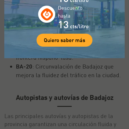
cts/litro
N-432
: Comunicación entre Badajoz,
Descuento
Córdoba y Granada.
hasta
13
EX-100
: Enlace entre Badajoz y Cáceres.
cts/litro
N-430
: Ruta clave para acceder a Ciudad
Real.
Quiero saber más
EX-107
: Conexión con Portugal y la
frontera hispano-lusa.
BA-20
: Circunvalación de Badajoz que
mejora la fluidez del tráfico en la ciudad.
Autopistas y autovías de Badajoz
Las principales autovías y autopistas de la
provincia garantizan una circulación fluida y