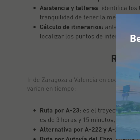
Asistencia y talleres
: identifica lo
tranquilidad de tener la mejor
asist
Cálculo de itinerarios:
antes de sal
Be
localizar los puntos de interés en t
Rutas 
Ir de Zaragoza a Valencia en coche son
varían en tiempo:
Ruta por A-23
: es el trayecto más 
es de 3 horas y 15 minutos, circulan
Alternativa por A-222 y A-23:
un re
Ruta por Autovía del Ebro
: cuenta 