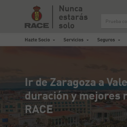
Nunca
estarás
Inicio
>
Mapa de carreteras España
>
Ir de Zaragoza a Valenci
solo
Hazte Socio
Servicios
Seguros
Ir de Zaragoza a Vale
duración y mejores r
RACE