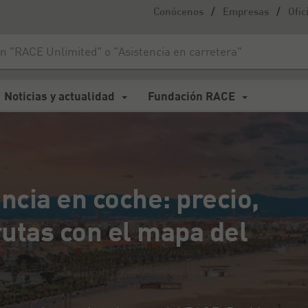
/
/
Conócenos
Empresas
Ofic
a en coche: precio, duración y mejores rutas con el mapa del RACE
Noticias y actualidad
Fundación RACE
ncia en coche: precio,
utas con el mapa del