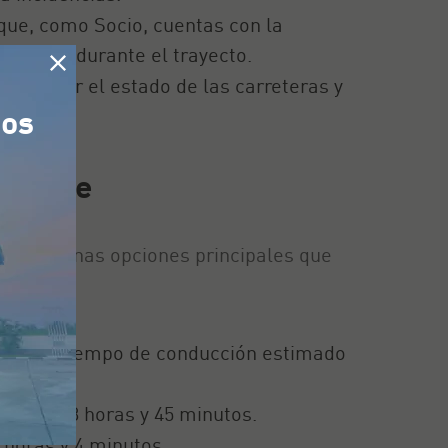
a que, como Socio, cuentas con la
ecánico durante el trayecto.
 conocer el estado de las carreteras y
tos
n coche
ten algunas opciones principales que
etros. El tiempo de conducción estimado
amente 3 horas y 45 minutos.
 horas y 4 minutos.