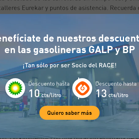
s talleres Eurekar y puntos de asistencia. Recuerd
encia en carretera
si surge cualquier imprevisto m
ir, puedes
calcular ruta en coche
con el RACE para
nefíciate de nuestros descuen
u camino.
en las gasolineras GALP y BP
para ir de Zaragoza a Valencia e
¡Tan sólo por ser Socio del RACE!
 unos 315 kilómetros aproximadamente, ahora, exis
Descuento hasta
Descuento hasta
10
13
cts/litro
cts/litro
directo y eficiente, con una distancia de 314 kilóm
Quiero saber más
do íntegramente por autovía libre de peajes.
corrido de 319 kilómetros que requiere aproximad
con 330 kilómetros con una duración estimada de 4