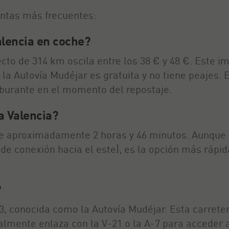
untas más frecuentes:
alencia en coche?
cto de 314 km oscila entre los 38 € y 48 €. Este i
r la Autovía Mudéjar es gratuita y no tiene peajes.
arburante en el momento del repostaje.
a Valencia?
 de aproximadamente 2 horas y 46 minutos. Aunque n
e de conexión hacia el este), es la opción más ráp
?
-23, conocida como la Autovía Mudéjar. Esta carret
almente enlaza con la V-21 o la A-7 para acceder a