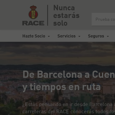
Nunca
estarás
Inicio
>
Mapa de carreteras España
>
De Barcelona a Cuenca en
solo
Hazte Socio
Servicios
Seguros
De Barcelona a Cuen
y tiempos en ruta
¿Estás pensando en ir desde Barcelona
carreteras del RACE conocerás todos los