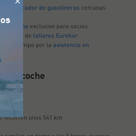
as al
buscador de gasolineras
cercanas
tos
n gasolina
exclusivo para socios.
uestra red de
talleres Eurekar
.
 contratiempo por la
asistencia en
ca en coche
se recorren unos 541 km
es similar, en torno a las 5 horas, aunque