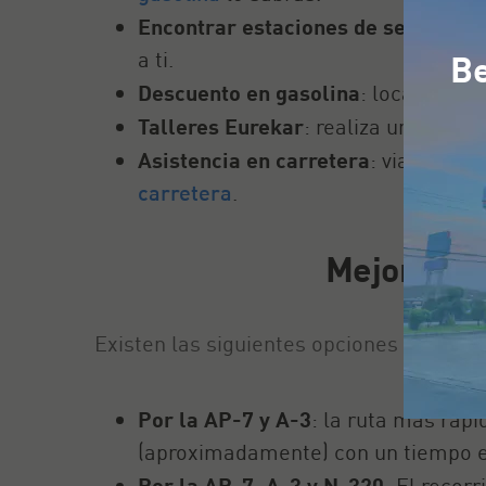
Encontrar estaciones de servicio
pa
a ti.
Be
Descuento en gasolina
: localiza la
Talleres Eurekar
: realiza una revi
Asistencia en carretera
: viaja con 
carretera
.
Mejores ru
Existen las siguientes opciones de ruta,
Por la AP-7 y A-3
: la ruta más ráp
(aproximadamente) con un tiempo e
Por la AP-7, A-3 y N-320
: El recor