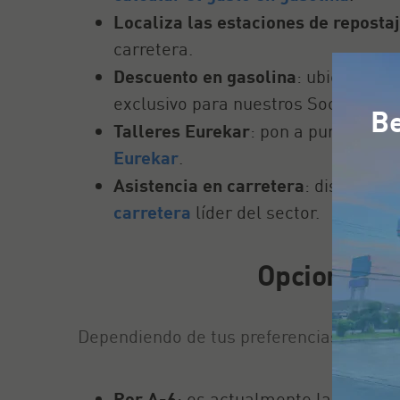
Localiza las estaciones de reposta
carretera.
Descuento en gasolina
: ubica las e
exclusivo para nuestros Socios.
Be
Talleres Eurekar
: pon a punto los 
Eurekar
.
Asistencia en carretera
: disfruta d
carretera
líder del sector.
Opciones de
Dependiendo de tus preferencias de tiem
Por A-6
: es actualmente la ruta má