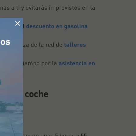
as a ti y evitarás imprevistos en la
rovecha el
descuento en gasolina
tos
e confianza de la red de
talleres
er contratiempo por la
asistencia en
rid en coche
ta:
e completan en unas 5 horas y 55