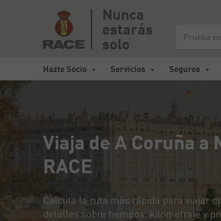
Nunca
estarás
Inicio
>
Mapa de carreteras España
>
Viaja de A Coruña a Mad
solo
Hazte Socio
Servicios
Seguros
Viaja de A Coruña a 
RACE
Calcula la ruta más rápida para viajar 
detalles sobre tiempos, kilometraje y pr