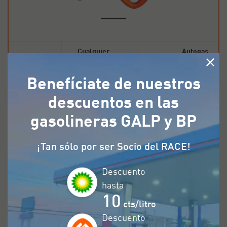
Cualquier
Autogas
Evologic
combustible
Benefíciate de nuestros
Península
descuentos en las
gasolineras GALP y BP
Baleares
¡Tan sólo por ser Socio del RACE!
Portugal
Descuento
hasta
10
cts/litro
Descuento