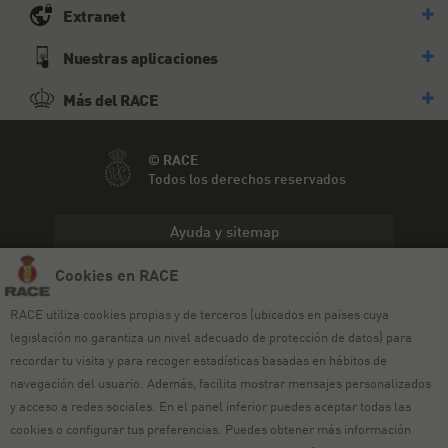
Extranet
Nuestras aplicaciones
Más del RACE
© RACE
Todos los derechos reservados
Ayuda y sitemap
Cookies en RACE
Aviso legal
RACE utiliza cookies propias y de terceros (ubicados en países cuya
Política de privacidad
legislación no garantiza un nivel adecuado de protección de datos) para
Política de cookies
recordar tu visita y para recoger estadísticas basadas en hábitos de
navegación del usuario. Además, facilita mostrar mensajes personalizados
Política de venta
y acceso a redes sociales. En el panel inferior puedes aceptar todas las
cookies o configurar tus preferencias. Puedes obtener más información
Política de calidad