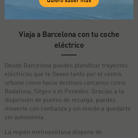
aunque la mayoría son de pago y están sujetos
a disponibilidad.
Viaja a Barcelona con tu coche
eléctrico
Desde Barcelona puedes planificar trayectos
eléctricos que te lleven tanto por el centro
urbano como hacia destinos cercanos como
Badalona, Sitges o el Penedès. Gracias a la
dispersión de puntos de recarga, puedes
moverte con confianza y sin miedo a quedarte
sin autonomía.
La región metropolitana dispone de