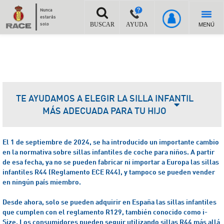
Nunca
estarás
MENÚ
solo
BUSCAR
AYUDA
TE AYUDAMOS A ELEGIR LA SILLA INFANTIL
MÁS ADECUADA PARA TU HIJO
El 1 de septiembre de 2024, se ha introducido un importante cambio
en la normativa sobre sillas infantiles de coche para niños. A partir
de esa fecha, ya no se pueden fabricar ni importar a Europa las sillas
infantiles R44 (Reglamento ECE R44), y tampoco se pueden vender
en ningún país miembro.
Desde ahora, solo se pueden adquirir en España las sillas infantiles
que cumplen con el reglamento R129, también conocido como i-
Size.
Los consumidores pueden seguir utilizando sillas R44 más allá