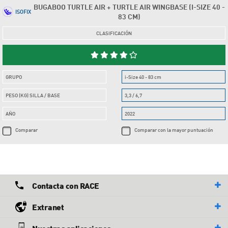
BUGABOO TURTLE AIR + TURTLE AIR WINGBASE (I-SIZE 40 -
ISOFIX
83 CM)
CLASIFICACIÓN
GRUPO
i-Size 40 - 83 cm
PESO (KG) SILLA / BASE
3,3 / 6,7
AÑO
2022
Comparar
Comparar con la mayor puntuación
Contacta con RACE
Extranet