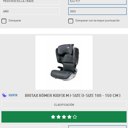
PESO (KG) SILLA / BASE
5,6 / 9,7
AÑO
2022
Comparar
Comparar con la mayor puntuación
BRITAX RÖMER KIDFIX M I-SIZE (I-SIZE 100 - 150 CM )
ISOFIX
CLASIFICACIÓN