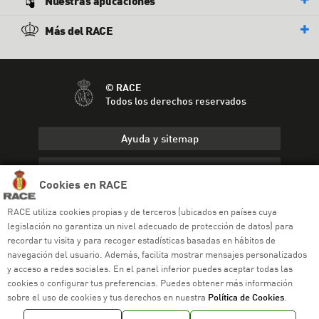
Nuestras aplicaciones
Más del RACE
© RACE
Todos los derechos reservados
Ayuda y sitemap
Aviso legal
Cookies en RACE
Política de privacidad
RACE utiliza cookies propias y de terceros (ubicados en países cuya
legislación no garantiza un nivel adecuado de protección de datos) para
Política de cookies
recordar tu visita y para recoger estadísticas basadas en hábitos de
navegación del usuario. Además, facilita mostrar mensajes personalizados
Política de venta
y acceso a redes sociales. En el panel inferior puedes aceptar todas las
cookies o configurar tus preferencias. Puedes obtener más información
Política de calidad
sobre el uso de cookies y tus derechos en nuestra
Política de Cookies
.