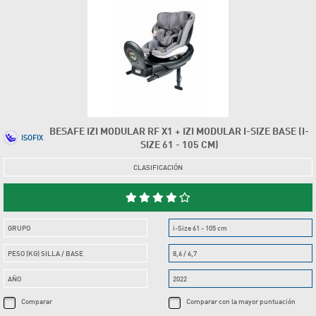
BESAFE IZI MODULAR RF X1 + IZI MODULAR I-SIZE BASE (I-
ISOFIX
SIZE 61 - 105 CM)
CLASIFICACIÓN
GRUPO
i-Size 61 - 105 cm
PESO (KG) SILLA / BASE
8,6 / 6,7
AÑO
2022
Comparar
Comparar con la mayor puntuación