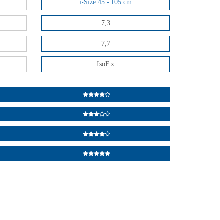
i-Size 45 - 105 cm
7,3
7,7
IsoFix