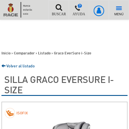
Nunca
estarás
MENÚ
solo
BUSCAR
AYUDA
Inicio
>
Comparador
>
Listado
>
Graco EverSure i-Size
Volver al listado
SILLA GRACO EVERSURE I-
SIZE
ISOFIX