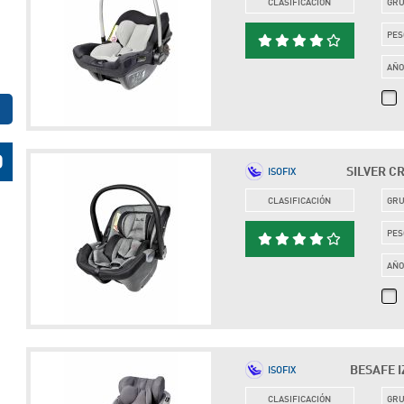
CLASIFICACIÓN
GR
PES
AÑ
SILVER CR
ISOFIX
CLASIFICACIÓN
GR
PES
AÑ
BESAFE IZ
ISOFIX
CLASIFICACIÓN
GR