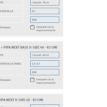
UPO
i-Size 40 - 75 cm
O (KG) SILLA
3,2
O
2020
Comparar con la
Comparar
mayor puntuación
+ PIPA NEXT BASE (I-SIZE 40 - 83 CM)
UPO
i-Size 40 - 83 cm
O (KG) SILLA / BASE
3,2 / 6,7
O
2020
Comparar con la
Comparar
mayor puntuación
PA NEXT (I-SIZE 40 - 83 CM)