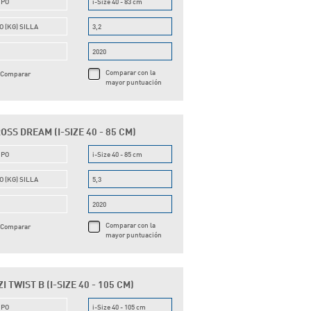
UPO
i-Size 40 - 83 cm
O (KG) SILLA
3,2
O
2020
Comparar con la
Comparar
mayor puntuación
OSS DREAM (I-SIZE 40 - 85 CM)
UPO
i-Size 40 - 85 cm
O (KG) SILLA
5,3
O
2020
Comparar con la
Comparar
mayor puntuación
I TWIST B (I-SIZE 40 - 105 CM)
UPO
i-Size 40 - 105 cm