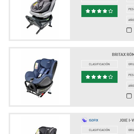
PES
AÑ
BRITAX RÖME
CLASIFICACIÓN
GR
PES
AÑ
JOIE I-
ISOFIX
CLASIFICACIÓN
GR