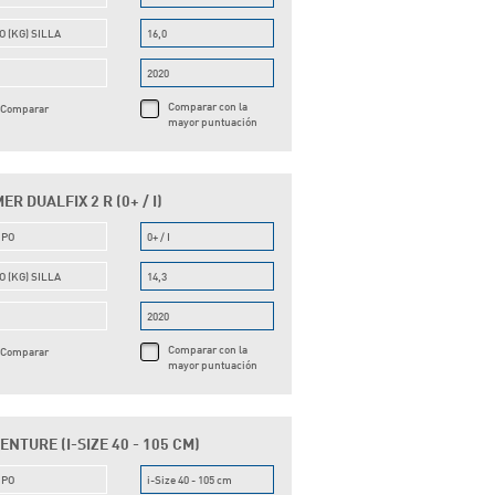
O (KG) SILLA
16,0
O
2020
Comparar con la
Comparar
mayor puntuación
R DUALFIX 2 R (0+ / I)
UPO
0+ / I
O (KG) SILLA
14,3
O
2020
Comparar con la
Comparar
mayor puntuación
VENTURE (I-SIZE 40 - 105 CM)
UPO
i-Size 40 - 105 cm