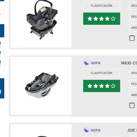
CLASIFICACIÓN
GR
PES
AÑ
MAXI-CO
ISOFIX
CLASIFICACIÓN
GR
PES
AÑ
JOIE 
ISOFIX