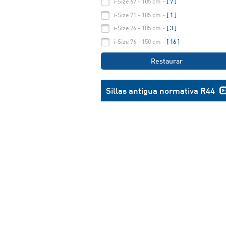
i-Size 67 - 105 cm -
[ 7 ]
i-Size 71 - 105 cm -
[ 1 ]
i-Size 76 - 105 cm -
[ 3 ]
i-Size 76 - 150 cm -
[ 16 ]
Restaurar
Sillas antigua normativa R44