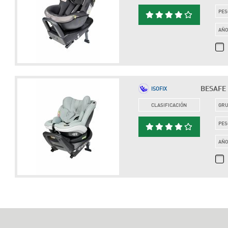
PES
AÑ
BESAFE I
ISOFIX
CLASIFICACIÓN
GR
PES
AÑ