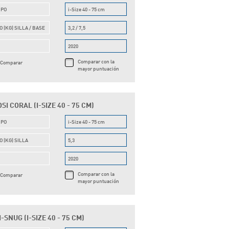
UPO
i-Size 40 - 75 cm
O (KG) SILLA / BASE
3,2 / 7,5
O
2020
Comparar con la
Comparar
mayor puntuación
SI CORAL (I-SIZE 40 - 75 CM)
UPO
i-Size 40 - 75 cm
O (KG) SILLA
5,3
O
2020
Comparar con la
Comparar
mayor puntuación
I-SNUG (I-SIZE 40 - 75 CM)