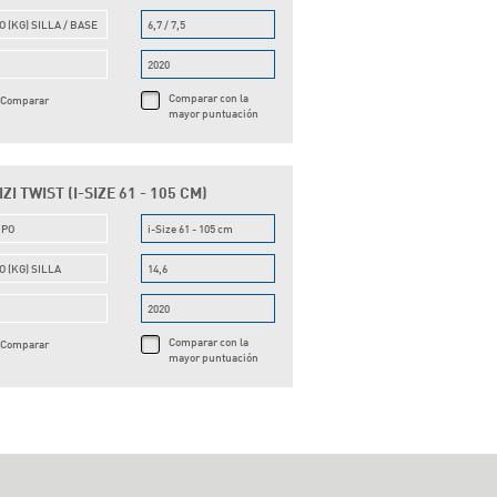
O (KG) SILLA / BASE
6,7 / 7,5
O
2020
Comparar con la
Comparar
mayor puntuación
ZI TWIST (I-SIZE 61 - 105 CM)
UPO
i-Size 61 - 105 cm
O (KG) SILLA
14,6
O
2020
Comparar con la
Comparar
mayor puntuación