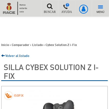
Nunca
estarás
MENÚ
solo
BUSCAR
AYUDA
Inicio
>
Comparador
>
Listado
>
Cybex Solution Z i-Fix
Volver al listado
SILLA CYBEX SOLUTION Z I-
FIX
ISOFIX