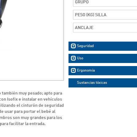
GRUPO
PESO (KG) SILLA
ANCLAJE
Seguridad
Uso
Ergonomía
Sustancias tóxicas
ro también muy pesado; apto para
on Isofix e instalar en vehículos
ilizando el cinturón de seguridad
e usar para portar el bebé al
hombros son muy grandes para los
ara facilitar la entrada.