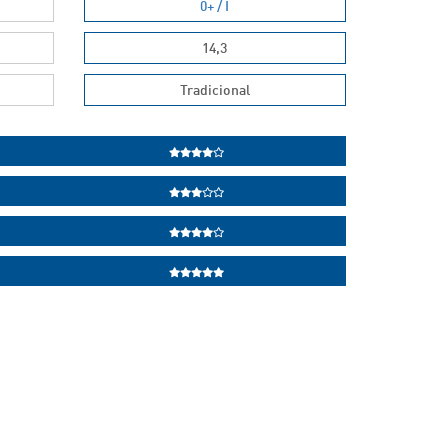
0+ / I
14,3
Tradicional