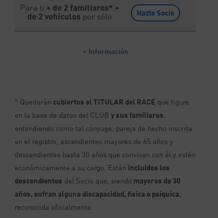
Para ti
+ de 2 familiares* +
Hazte Socio
de 2 vehículos
por sólo
+ Información
* Quedarán
cubiertos el TITULAR del RACE
que figure
en la base de datos del CLUB
y sus familiares
,
entendiendo como tal cónyuge,
pareja
de hecho inscrita
en el registro,
ascendientes mayores de 65 años y
descendientes hasta 30 años
que convivan con él y estén
económicamente a su cargo. Están
incluidos los
descendientes
del Socio que, siendo
mayores de 30
años, sufran alguna discapacidad, física o psíquica
,
reconocida oficialmente.