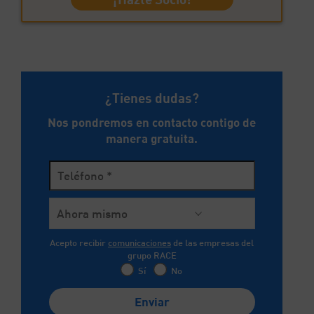
¿Tienes dudas?
Nos pondremos en contacto contigo de
manera gratuita.
comunicaciones
Acepto recibir
de las empresas del
grupo RACE
Sí
No