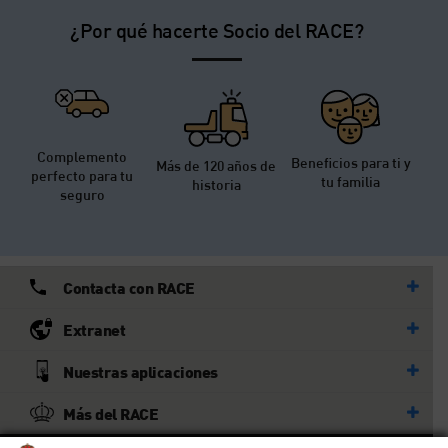
¿Por qué hacerte Socio del RACE?
Complemento
Beneficios para ti y
Más de 120 años de
perfecto para tu
tu familia
historia
seguro
Contacta con RACE
Extranet
Nuestras aplicaciones
Más del RACE