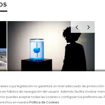
OS
países cuya legislación no garantiza un nivel adecuado de protección
ÓN
LA EDUCACIÓN YA NO SE ENTIENDE
JOY
as en hábitos de navegación del usuario. Además, facilita mostrar men
SIN IA
MA
erior puedes aceptar todas las cookies o configurar tus preferencias.
derechos en nuestra
Política de Cookies
.