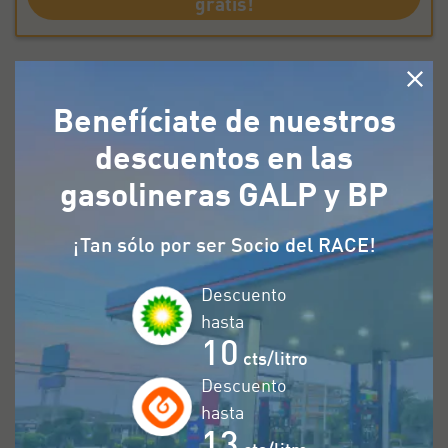
gratis!
¿Dónde ubicar los radares en
Benefíciate de nuestros
Marbella?
descuentos en las
gasolineras GALP y BP
Existen varios radares ubicados en Marbella.
Conócelos y muévete cómodamente y sin
¡Tan sólo por ser Socio del RACE!
riesgos.
Descuento
Vía
Punto Km/n
Límite
hasta
10
cts/litro
Descuento
Esto es lo que ocurre si excedes el
hasta
límite de velocidad en Marbella
13