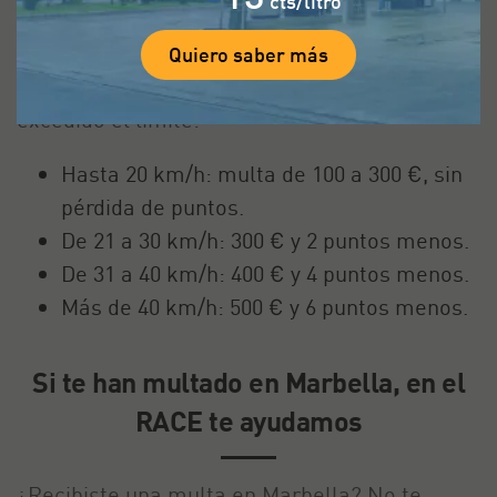
cts/litro
Quiero saber más
Si sobrepasas el límite de velocidad en
Marbella, la multa dependerá de cuánto hayas
excedido el límite:
Hasta 20 km/h: multa de 100 a 300 €, sin
pérdida de puntos.
De 21 a 30 km/h: 300 € y 2 puntos menos.
De 31 a 40 km/h: 400 € y 4 puntos menos.
Más de 40 km/h: 500 € y 6 puntos menos.
Si te han multado en Marbella, en el
RACE te ayudamos
¿Recibiste una multa en Marbella? No te