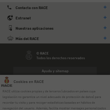
Contacta con RACE
Extranet
Nuestras aplicaciones
Más del RACE
© RACE
Todos los derechos reservados
Ayuda y sitemap
Cookies en RACE
Aviso legal
RACE utiliza cookies propias y de terceros (ubicados en países cuya
Política de privacidad
legislación no garantiza un nivel adecuado de protección de datos) para
Política de cookies
recordar tu visita y para recoger estadísticas basadas en hábitos de
navegación del usuario. Además, facilita mostrar mensajes personalizados