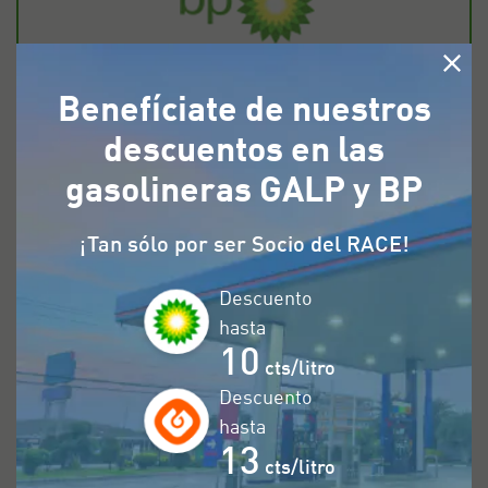
Benefíciate de nuestros
Cualquier
Ultimate
descuentos en las
combustible
gasolineras GALP y BP
Península
¡Tan sólo por ser Socio del RACE!
Baleares
Descuento
hasta
10
Canarias
cts/litro
Descuento
hasta
13
cts/litro