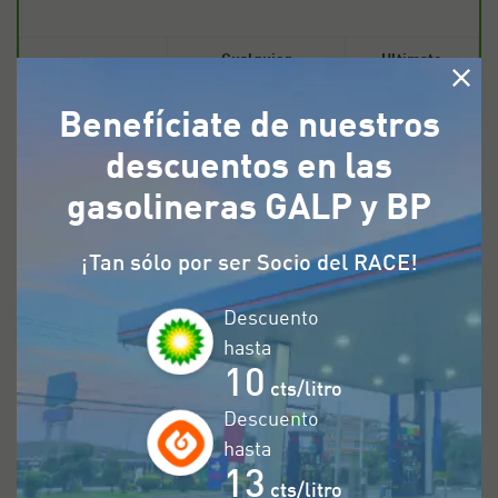
Cualquier
Ultimate
combustible
Benefíciate de nuestros
Península
descuentos en las
gasolineras GALP y BP
Baleares
¡Tan sólo por ser Socio del RACE!
Canarias
Descuento
hasta
10
cts/litro
Descuento
hasta
13
Descuentos en gasolineras
cts/litro