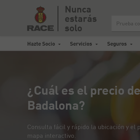
Nunca
estarás
Inicio
>
Mapa de carreteras España
>
¿Cuál es el precio de la
solo
Hazte Socio
Servicios
Seguros
¿Cuál es el precio de
Badalona?
Consulta fácil y rápido la ubicación y el
mapa interactivo.