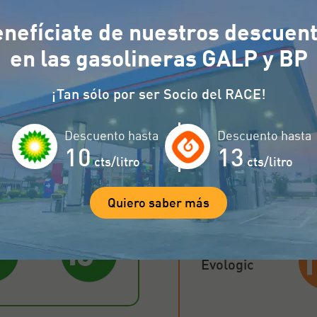
nefíciate de nuestros descuen
ntos exclusivos en gasolineras Galp y BP.
en las gasolineras GALP y BP
res
Canarias
Pe
¡Tan sólo por ser Socio del RACE!
Descuento hasta
Descuento hasta
10
13
Cualquier
cts/litro
cts/litro
combustible
(Excepto
Quiero saber más
Evologic)
Evologic