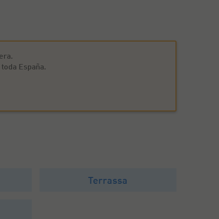
era.
 toda España.
Terrassa