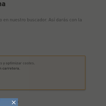
na
lo en nuestro buscador. Así darás con la
s y optimizar costes.
n carretera
.
l RACE