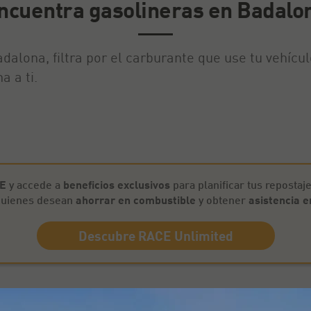
ncuentra gasolineras en Badalo
dalona, filtra por el carburante que use tu vehícu
 a ti.
CE
y accede a
beneficios exclusivos
para planificar tus repostaje
 quienes desean
ahorrar en combustible
y obtener
asistencia e
Descubre RACE Unlimited
jas en BP y Galp para Socios de