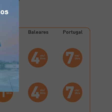
tos
nínsula
Baleares
Portugal