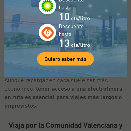
la Comunidad Valenciana varía según el tipo
hasta
de electrolinera, el operador y la velocidad de
10
carga. En términos generales, el coste oscila
cts/litro
entre 0,3 y 0,8 euros por kWh. Las estaciones
Descuento
de carga rápida suelen ser más caras, pero
hasta
13
permiten cargar tu vehículo en un tiempo
cts/litro
mucho menor. Las estaciones de carga lenta,
por su parte, tienen un coste menor, pero
Quiero saber más
requieren más tiempo de carga.
Aunque recargar en casa suele ser más
económico,
tener acceso a una electrolinera
en ruta es esencial para viajes más largos o
imprevistos
.
Viaja por la Comunidad Valenciana y