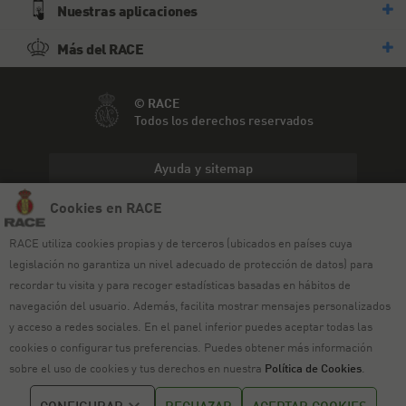
Nuestras aplicaciones
Más del RACE
© RACE
Todos los derechos reservados
Ayuda y sitemap
Cookies en RACE
Aviso legal
RACE utiliza cookies propias y de terceros (ubicados en países cuya
Política de privacidad
legislación no garantiza un nivel adecuado de protección de datos) para
Política de cookies
recordar tu visita y para recoger estadísticas basadas en hábitos de
navegación del usuario. Además, facilita mostrar mensajes personalizados
Política de venta
y acceso a redes sociales. En el panel inferior puedes aceptar todas las
cookies o configurar tus preferencias. Puedes obtener más información
Política de calidad
sobre el uso de cookies y tus derechos en nuestra
Política de Cookies
.
Canal de denuncias
CONFIGURAR
RECHAZAR
ACEPTAR COOKIES