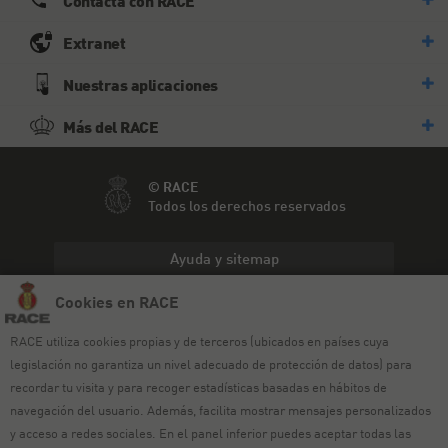
Contacta con RACE
Extranet
Nuestras aplicaciones
Más del RACE
© RACE
Todos los derechos reservados
Ayuda y sitemap
Cookies en RACE
Aviso legal
RACE utiliza cookies propias y de terceros (ubicados en países cuya
Política de privacidad
legislación no garantiza un nivel adecuado de protección de datos) para
Política de cookies
recordar tu visita y para recoger estadísticas basadas en hábitos de
navegación del usuario. Además, facilita mostrar mensajes personalizados
Política de venta
y acceso a redes sociales. En el panel inferior puedes aceptar todas las