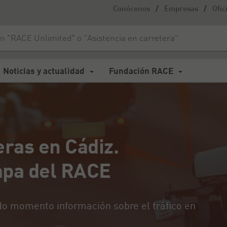
/
/
Conócenos
Empresas
Ofic
 en Cádiz. Consúltalo con el mapa del RACE
Noticias y actualidad
Fundación RACE
eras en Cádiz.
apa del RACE
o momento información sobre el tráfico en