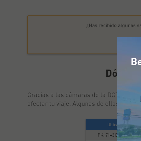
¿Has recibido algunas s
Be
Dónde e
Gracias a las cámaras de la DGT en Cádi
afectar tu viaje. Algunas de ellas son las
Ubicación
PK. 71+3 D - 71,3 km