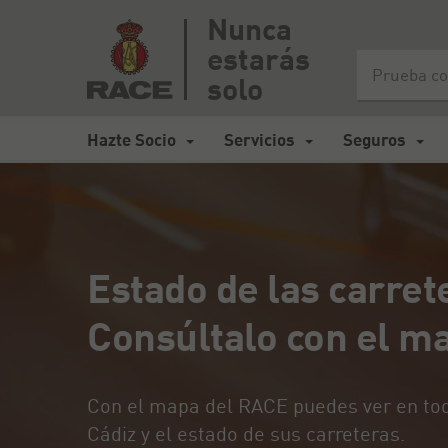
Nunca
estarás
Inicio
>
Mapa de carreteras España
>
Estado de las carreteras
solo
Hazte Socio
Servicios
Seguros
Estado de las carret
Consúltalo con el m
Con el mapa del RACE puedes ver en tod
Cádiz y el estado de sus carreteras.