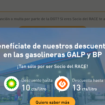
anción o multa por parte de la DGT? Si eres Socio del RACE te 
Conoce más detalles
nefíciate de nuestros descuen
ncontrar las cámaras de tráfico 
en las gasolineras GALP y BP
¡Tan sólo por ser Socio del RACE!
z puedes conocer el estado de las carreteras y evi
 siguientes:
Descuento hasta
Descuento hasta
10
13
cts/litro
cts/litro
Carretera
A-381
Quiero saber más