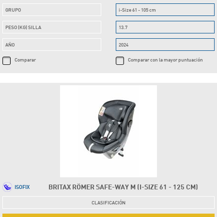
GRUPO
i-Size 61 - 105 cm
PESO (KG) SILLA
13.7
AÑO
2024
Comparar
Comparar con la mayor puntuación
BRITAX RÖMER SAFE-WAY M (I-SIZE 61 - 125 CM)
ISOFIX
CLASIFICACIÓN