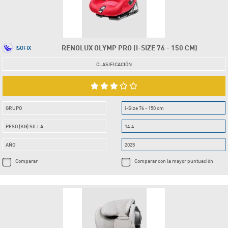
RENOLUX OLYMP PRO (I-SIZE 76 - 150 CM)
ISOFIX
CLASIFICACIÓN
GRUPO
i-Size 76 - 150 cm
PESO (KG) SILLA
14.4
AÑO
2025
Comparar
Comparar con la mayor puntuación