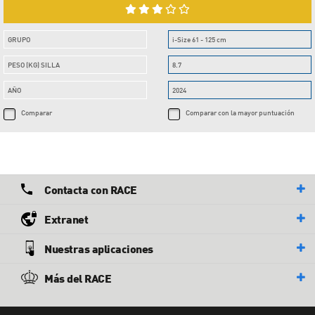
GRUPO
i-Size 61 - 125 cm
PESO (KG) SILLA
8.7
AÑO
2024
Comparar
Comparar con la mayor puntuación
Contacta con RACE
Extranet
Nuestras aplicaciones
Más del RACE