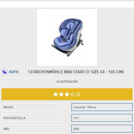
STORCHENMÜHLE NIKI START (I-SIZE 40 - 105 CM)
ISOFIX
CLASIFICACIÓN
GRUPO
i-Size 40 - 105 cm
PESO (KG) SILLA
13.7
AÑO
2024