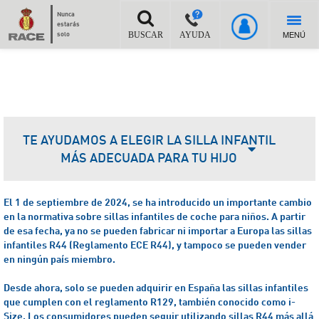
Nunca
estarás
MENÚ
solo
BUSCAR
AYUDA
TE AYUDAMOS A ELEGIR LA SILLA INFANTIL
MÁS ADECUADA PARA TU HIJO
El 1 de septiembre de 2024, se ha introducido un importante cambio
en la normativa sobre sillas infantiles de coche para niños. A partir
de esa fecha, ya no se pueden fabricar ni importar a Europa las sillas
infantiles R44 (Reglamento ECE R44), y tampoco se pueden vender
en ningún país miembro.
Desde ahora, solo se pueden adquirir en España las sillas infantiles
que cumplen con el reglamento R129, también conocido como i-
Size.
Los consumidores pueden seguir utilizando sillas R44 más allá