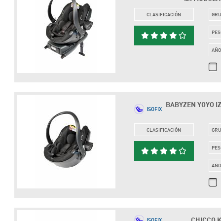
CLASIFICACIÓN
GR
PES
AÑ
BABYZEN YOYO IZI
ISOFIX
CLASIFICACIÓN
GR
PES
AÑ
CHICCO KI
ISOFIX