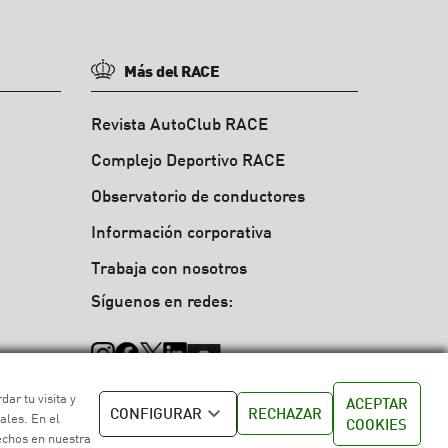
Más del RACE
Revista AutoClub RACE
Complejo Deportivo RACE
Observatorio de conductores
Información corporativa
Trabaja con nosotros
Síguenos en redes:
ar tu visita y
ACEPTAR
CONFIGURAR
RECHAZAR
ales. En el
COOKIES
echos en nuestra
okies
/
Política de venta
/
Política de calidad
/
Canal de denuncias