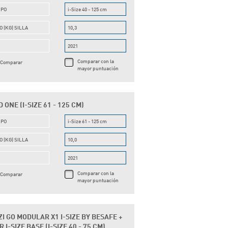
UPO
i-Size 40 - 125 cm
O (KG) SILLA
10,3
O
2021
Comparar con la
Comparar
mayor puntuación
 ONE (I-SIZE 61 - 125 CM)
UPO
i-Size 61 - 125 cm
O (KG) SILLA
10,0
O
2021
Comparar con la
Comparar
mayor puntuación
I GO MODULAR X1 I-SIZE BY BESAFE +
 I-SIZE BASE (I-SIZE 40 - 75 CM)