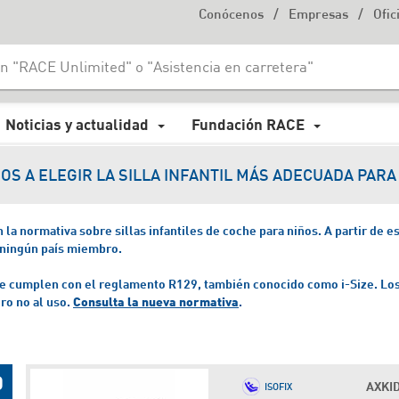
/
/
Conócenos
Empresas
Ofic
Noticias y actualidad
Fundación RACE
OS A ELEGIR LA SILLA INFANTIL MÁS ADECUADA PARA 
a normativa sobre sillas infantiles de coche para niños. A partir de esa
 ningún país miembro.
 que cumplen con el reglamento R129, también conocido como i-Size.
Los
ero no al uso.
Consulta la nueva normativa
.
AXKID
ISOFIX