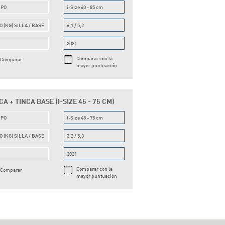
UPO
i-Size 40 - 85 cm
O (KG) SILLA / BASE
6,1 / 5,2
O
2021
Comparar con la
Comparar
mayor puntuación
A + TINCA BASE (I-SIZE 45 - 75 CM)
UPO
i-Size 45 - 75 cm
O (KG) SILLA / BASE
3,2 / 5,3
O
2021
Comparar con la
Comparar
mayor puntuación