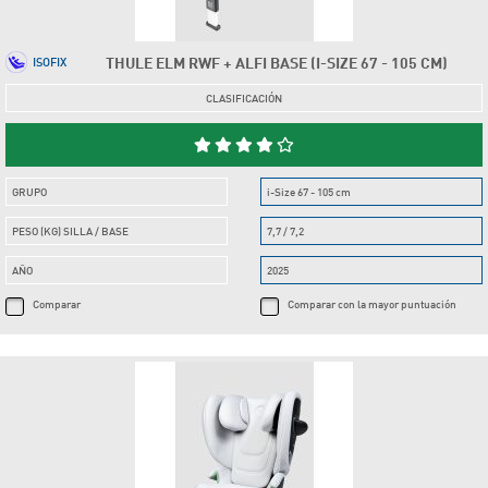
THULE ELM RWF + ALFI BASE (I-SIZE 67 - 105 CM)
ISOFIX
CLASIFICACIÓN
GRUPO
i-Size 67 - 105 cm
PESO (KG) SILLA / BASE
7,7 / 7,2
AÑO
2025
Comparar
Comparar con la mayor puntuación