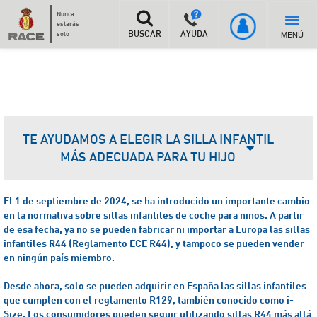
Nunca
estarás
MENÚ
solo
BUSCAR
AYUDA
TE AYUDAMOS A ELEGIR LA SILLA INFANTIL
MÁS ADECUADA PARA TU HIJO
El 1 de septiembre de 2024, se ha introducido un importante cambio
en la normativa sobre sillas infantiles de coche para niños. A partir
de esa fecha, ya no se pueden fabricar ni importar a Europa las sillas
infantiles R44 (Reglamento ECE R44), y tampoco se pueden vender
en ningún país miembro.
Desde ahora, solo se pueden adquirir en España las sillas infantiles
que cumplen con el reglamento R129, también conocido como i-
Size.
Los consumidores pueden seguir utilizando sillas R44 más allá