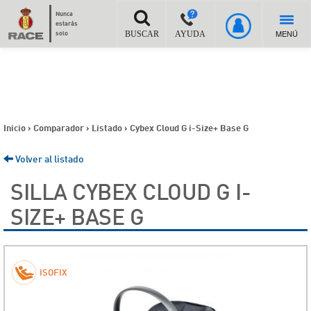
Nunca
estarás
MENÚ
solo
BUSCAR
AYUDA
Inicio
>
Comparador
>
Listado
>
Cybex Cloud G i-Size+ Base G
Volver al listado
SILLA CYBEX CLOUD G I-
SIZE+ BASE G
ISOFIX