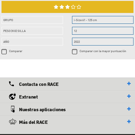
GRUPO
i-Size 61 - 125 cm
PESO (KG) SILLA
12
AÑO
2022
Comparar
Comparar con la mayor puntuación
Contacta con RACE
Extranet
Nuestras aplicaciones
Más del RACE