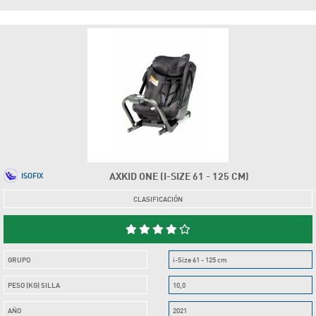
AXKID ONE (I-SIZE 61 - 125 CM)
ISOFIX
CLASIFICACIÓN
GRUPO
i-Size 61 - 125 cm
PESO (KG) SILLA
10,0
AÑO
2021