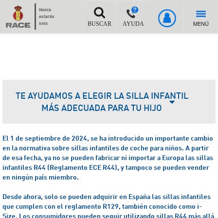
Nunca
estarás
MENÚ
solo
BUSCAR
AYUDA
TE AYUDAMOS A ELEGIR LA SILLA INFANTIL
MÁS ADECUADA PARA TU HIJO
El 1 de septiembre de 2024, se ha introducido un importante cambio
en la normativa sobre sillas infantiles de coche para niños. A partir
de esa fecha, ya no se pueden fabricar ni importar a Europa las sillas
infantiles R44 (Reglamento ECE R44), y tampoco se pueden vender
en ningún país miembro.
Desde ahora, solo se pueden adquirir en España las sillas infantiles
que cumplen con el reglamento R129, también conocido como i-
Size.
Los consumidores pueden seguir utilizando sillas R44 más allá