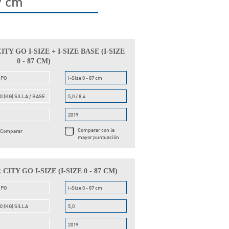
87 cm
Y GO I-SIZE + I-SIZE BASE (I-SIZE
0 - 87 CM)
UPO
i-Size 0 - 87 cm
O (KG) SILLA / BASE
5,0 / 8,4
O
2019
Comparar con la
Comparar
mayor puntuación
ITY GO I-SIZE (I-SIZE 0 - 87 CM)
UPO
i-Size 0 - 87 cm
O (KG) SILLA
5,0
O
2019