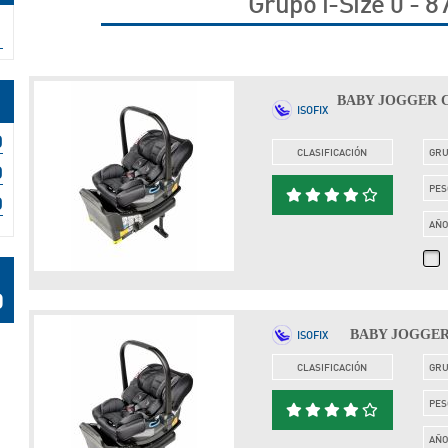
Grupo i-Size 0 - 
BABY JOGGER CIT
ISOFIX
CLASIFICACIÓN
GR
PES
AÑ
BABY JOGGER C
ISOFIX
CLASIFICACIÓN
GR
PES
AÑ