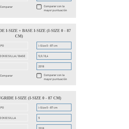
Comparar con la
Comparar
mayor puntuación
I-SIZE + BASE I-SIZE (I-SIZE 0 - 87
CM)
UPO
i-Size 0 - 87 cm
O (KG) SILLA / BASE
5,0 / 8,4
O
2018
Comparar con la
Comparar
mayor puntuación
IDE I-SIZE (I-SIZE 0 - 87 CM)
UPO
i-Size 0 - 87 cm
O (KG) SILLA
5
O
2018