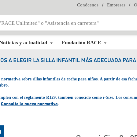
/
/
Conócenos
Empresas
O
Noticias y actualidad
Fundación RACE
OS A ELEGIR LA SILLA INFANTIL MÁS ADECUADA PARA 
ormativa sobre sillas infantiles de coche para niños. A partir de esa fecha
mbro.
 cumplen con el reglamento R129, también conocido como i-Size.
Los consumi
Consulta la nueva normativa
.
.