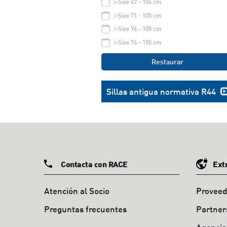
i-Size 67 - 105 cm
i-Size 71 - 105 cm
i-Size 76 - 105 cm
i-Size 76 - 150 cm
Restaurar
Sillas antigua normativa R44
Contacta con RACE
Ext
Atención al Socio
Proveed
Preguntas frecuentes
Partner