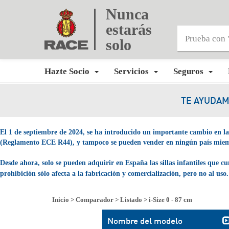
Nunca
estarás
solo
Hazte Socio
Servicios
Seguros
TE AYUDAM
El 1 de septiembre de 2024, se ha introducido un importante cambio en la n
(Reglamento ECE R44), y tampoco se pueden vender en ningún país mie
Desde ahora, solo se pueden adquirir en España las sillas infantiles que
prohibición sólo afecta a la fabricación y comercialización, pero no al uso
Inicio
>
Comparador
>
Listado
>
i-Size 0 - 87 cm
Nombre del modelo