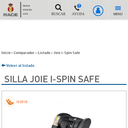
Nunca
estarás
MENÚ
solo
BUSCAR
AYUDA
Inicio
>
Comparador
>
Listado
>
Joie i-Spin Safe
Volver al listado
SILLA JOIE I-SPIN SAFE
ISOFIX